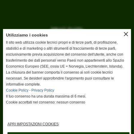
Menù Guida
close
Utilizziamo i cookies
Home
Il sito web utilizza cookie tecnici propri e di terze parti, di profilazione,
Gare e eventi
statistici e di marketing o altri strumenti di tracciamento di terze parti,
Dove Giocare
esclusivamente previa acquisizione del consenso dell'utente, anche con
News
trasferimento dei dati personali verso Paesi non appartenenti allo Spazio
Economico Europeo (SEE, ossia UE + Norvegia, Liechtenstein, Islanda).
Iscriviti
La chiusura del banner comporta il consenso ai soli cookie tecnici
Area video
necessari. Se desideri approfondire l'argomento puoi consultare le
Il nostro Progetto
informative complete.
Contatti
Cookie Policy
-
Privacy Policy
Il tuo consenso ha una durata massima di 6 mesi.
Cookie accettati nel consenso: nessun consenso
APRI IMPOSTAZIONI COOKIES
Informativa Privacy
-
Cookies
-
Mappa Sito