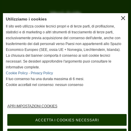
Menù Guida
close
Utilizziamo i cookies
Home
Il sito web utilizza cookie tecnici propri e di terze parti, di profilazione,
Gare e eventi
statistici e di marketing o altri strumenti di tracciamento di terze parti,
Dove Giocare
esclusivamente previa acquisizione del consenso dell'utente, anche con
News
trasferimento dei dati personali verso Paesi non appartenenti allo Spazio
Economico Europeo (SEE, ossia UE + Norvegia, Liechtenstein, Islanda).
Iscriviti
La chiusura del banner comporta il consenso ai soli cookie tecnici
Area video
necessari. Se desideri approfondire l'argomento puoi consultare le
Il nostro Progetto
informative complete.
Contatti
Cookie Policy
-
Privacy Policy
Il tuo consenso ha una durata massima di 6 mesi.
Cookie accettati nel consenso: nessun consenso
APRI IMPOSTAZIONI COOKIES
Informativa Privacy
-
Cookies
-
Mappa Sito
ACCETTA I COOKIES NECESSARI