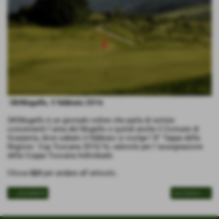
Ok!Mugello, 3 febbraio 2016
OK!Mugello è un giornale online che parla di notizie
concernenti l´area del Mugello e quindi anche il Comune di
Scarperia, dove sabato 6 febbraio si svolge l´8° Tappa della
Regions´ Cup Toscana 2015/16, valevole per l´assegnazione
della Coppa Toscana Individuale.
Clicca
QUI
per andare all´articolo.
<< precedente
successivo >>