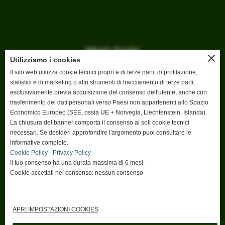
Menù Guida
close
Utilizziamo i cookies
Home
Il sito web utilizza cookie tecnici propri e di terze parti, di profilazione,
Gare e eventi
statistici e di marketing o altri strumenti di tracciamento di terze parti,
Dove Giocare
esclusivamente previa acquisizione del consenso dell'utente, anche con
News
trasferimento dei dati personali verso Paesi non appartenenti allo Spazio
Iscriviti
Economico Europeo (SEE, ossia UE + Norvegia, Liechtenstein, Islanda).
La chiusura del banner comporta il consenso ai soli cookie tecnici
Area video
necessari. Se desideri approfondire l'argomento puoi consultare le
Il nostro Progetto
informative complete.
Contatti
Cookie Policy
-
Privacy Policy
Il tuo consenso ha una durata massima di 6 mesi.
Cookie accettati nel consenso: nessun consenso
APRI IMPOSTAZIONI COOKIES
Informativa Privacy
-
Cookies
-
Mappa Sito