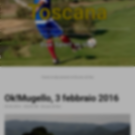
Toscana
___________________________________________________________
__________________________
Due Sport in Uno
Home
>
documenti
>
Dicono di Noi
Ok!Mugello, 3 febbraio 2016
03-02-2016
- 323,92 KB
-
Dicono di Noi