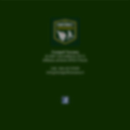
Footgolf Toscana
di ASD CalcioMania 2013
Affiliata all'ente OPES ITALIA
Cell. 366.4210549
info@footgolftoscana.it