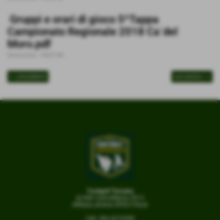
Gruppi e orari di gioco 5^Tappa
Campionato Regionale 2018 Ca´del
Moro.pdf
Dimensione: 144,57 KB
<< precedente
successivo >>
Footgolf Toscana
di ASD CalcioMania 2013
Affiliata all'ente OPES ITALIA
Cell. 366.4210549