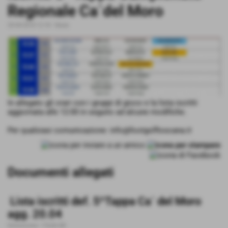
Regionale Ca´del Moro
20-04-2018 12:18
-
News
In allegato gli orari con i gruppi di gioco e la lista iscritti
aggiornata alle 12:00 in seguito ad alcune modifiche.
Per qualsiasi comunicazione: info@footgolftoscana.it
Documenti allegati
Lista iscritti def. 5^Tappa Ca´ del Moro
agg. 20.04
Dimensione: 176,06 KB