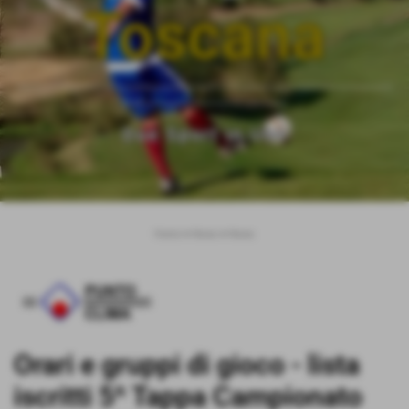
Toscana
___________________________________________________________
__________________________
Due Sport in Uno
Home
>
News
>
News
Orari e gruppi di gioco - lista
iscritti 5^ Tappa Campionato