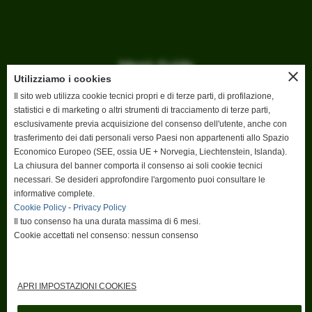
Menù Guida
close
Utilizziamo i cookies
Home
Il sito web utilizza cookie tecnici propri e di terze parti, di profilazione,
Gare e eventi
statistici e di marketing o altri strumenti di tracciamento di terze parti,
Dove Giocare
esclusivamente previa acquisizione del consenso dell'utente, anche con
News
trasferimento dei dati personali verso Paesi non appartenenti allo Spazio
Economico Europeo (SEE, ossia UE + Norvegia, Liechtenstein, Islanda).
Iscriviti
La chiusura del banner comporta il consenso ai soli cookie tecnici
Area video
necessari. Se desideri approfondire l'argomento puoi consultare le
Il nostro Progetto
informative complete.
Contatti
Cookie Policy
-
Privacy Policy
Il tuo consenso ha una durata massima di 6 mesi.
Cookie accettati nel consenso: nessun consenso
APRI IMPOSTAZIONI COOKIES
Informativa Privacy
-
Cookies
-
Mappa Sito