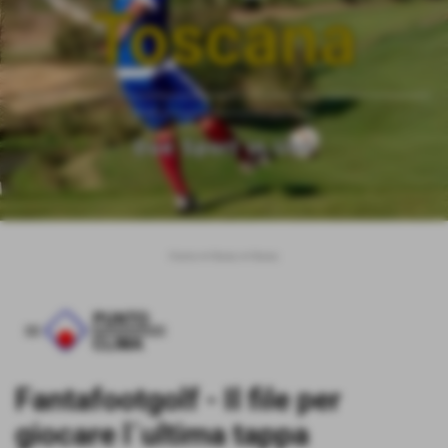
Toscana
___________________________________________________________
__________________________
Due Sport in Uno
Home
>
News
>
News
Fantafootgolf - Il file per
giocare l´ultima tappa