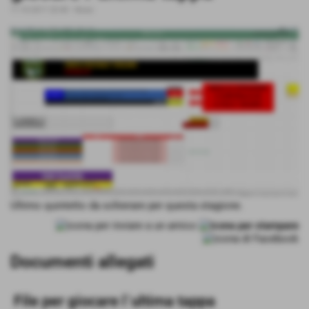
11-10-2017 20:40
-
News
Ultimo quintetto da schierare per questa stagione.
Documenti allegati
File per giocare l´ultima tappa