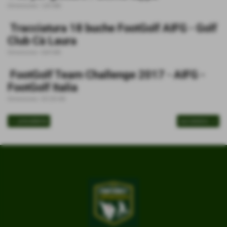
Dimensione: 1,05 MB
Tracciatura 18 buche FootGolf AIFG - Golf
Club Cà Laura
Dimensione: 4,84 MB
FootGolf Team Challenge 2017 - AIFG -
FootGolf Italia
Dimensione: 337,05 KB
<< precedente
successivo >>